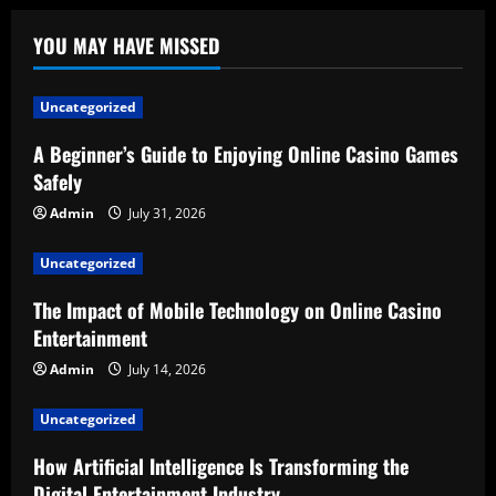
YOU MAY HAVE MISSED
Uncategorized
A Beginner’s Guide to Enjoying Online Casino Games
Safely
Admin
July 31, 2026
Uncategorized
The Impact of Mobile Technology on Online Casino
Entertainment
Admin
July 14, 2026
Uncategorized
How Artificial Intelligence Is Transforming the
Digital Entertainment Industry