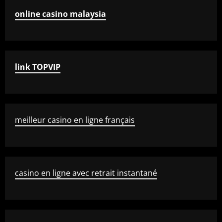
online casino malaysia
link TOPVIP
meilleur casino en ligne français
casino en ligne avec retrait instantané