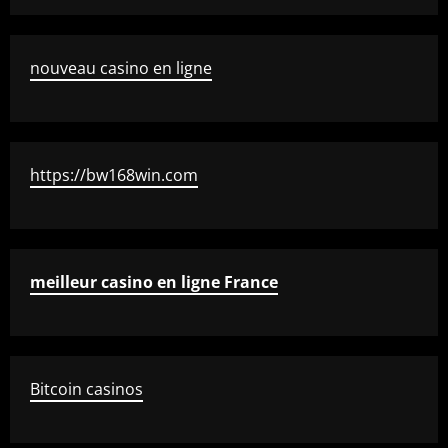
nouveau casino en ligne
https://bw168win.com
meilleur casino en ligne France
Bitcoin casinos