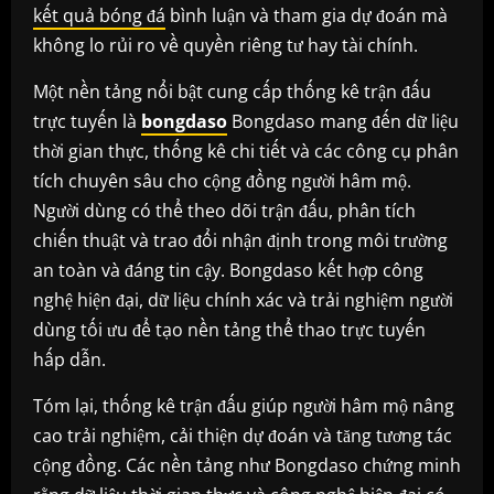
kết quả bóng đá
bình luận và tham gia dự đoán mà
không lo rủi ro về quyền riêng tư hay tài chính.
Một nền tảng nổi bật cung cấp thống kê trận đấu
trực tuyến là
bongdaso
Bongdaso mang đến dữ liệu
thời gian thực, thống kê chi tiết và các công cụ phân
tích chuyên sâu cho cộng đồng người hâm mộ.
Người dùng có thể theo dõi trận đấu, phân tích
chiến thuật và trao đổi nhận định trong môi trường
an toàn và đáng tin cậy. Bongdaso kết hợp công
nghệ hiện đại, dữ liệu chính xác và trải nghiệm người
dùng tối ưu để tạo nền tảng thể thao trực tuyến
hấp dẫn.
Tóm lại, thống kê trận đấu giúp người hâm mộ nâng
cao trải nghiệm, cải thiện dự đoán và tăng tương tác
cộng đồng. Các nền tảng như Bongdaso chứng minh