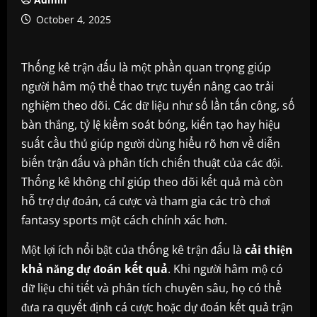
October 4, 2025
Thống kê trận đấu là một phần quan trọng giúp
người hâm mộ thể thao trực tuyến nâng cao trải
nghiệm theo dõi. Các dữ liệu như số lần tấn công, số
bàn thắng, tỷ lệ kiểm soát bóng, kiến tạo hay hiệu
suất cầu thủ giúp người dùng hiểu rõ hơn về diễn
biến trận đấu và phân tích chiến thuật của các đội.
Thống kê không chỉ giúp theo dõi kết quả mà còn
hỗ trợ dự đoán, cá cược và tham gia các trò chơi
fantasy sports một cách chính xác hơn.
Một lợi ích nổi bật của thống kê trận đấu là
cải thiện
khả năng dự đoán kết quả
. Khi người hâm mộ có
dữ liệu chi tiết và phân tích chuyên sâu, họ có thể
đưa ra quyết định cá cược hoặc dự đoán kết quả trận