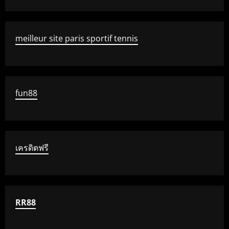
meilleur site paris sportif tennis
fun88
เครดิตฟรี
RR88