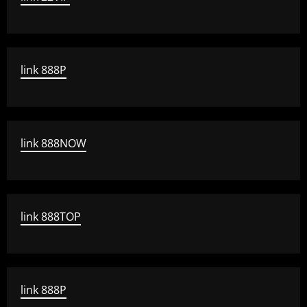
link 888P
link 888NOW
link 888TOP
link 888P