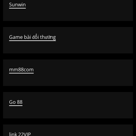
Sunwin
Game bài đổi thưởng
mm88com
Go 88
link 22VIP