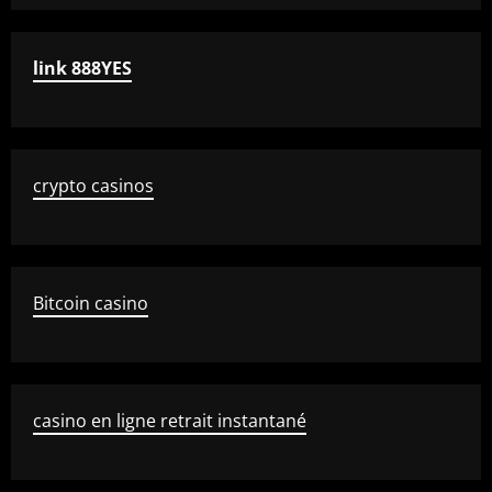
link 888YES
crypto casinos
Bitcoin casino
casino en ligne retrait instantané