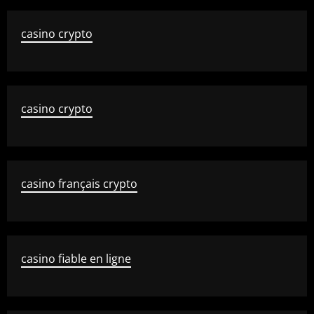
casino crypto
casino crypto
casino français crypto
casino fiable en ligne